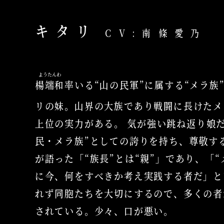
キタリ
CV:南條愛乃
ようたんわ
楊端和
率いる“山の民軍”に属する“メラ族
リの妹。山界の大族であり戦闘に長けたメ
上位の実力がある。 気が強い跳ね返り娘だ
民・メラ族”としての誇りを持ち、尊敬す
が語った「“族長”とは“親”」であり、「“
に今、何をすべきか考え実践する者だ」と
れず同胞たちを大切にするので、多くの者
されている。少々、口が悪い。