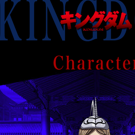
KINGDOM
キ
ン
グ
ダ
ム
KINGDOM
Character