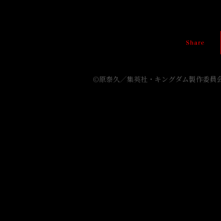
TV
ア
ニ
メ
2021
年
©原泰久／集英社・キングダム製作委員
4
月
4
日
（日）
24:05〜
NHK
総
合