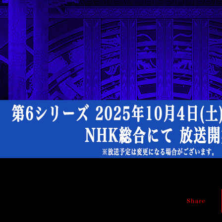
TV
ア
ニ
メ