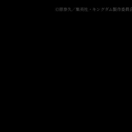
2021
年
©原泰久／集英社・キングダム製作委員
4
月
4
日
（日）
24:05〜
NHK
総
合
に
て
放
送
開