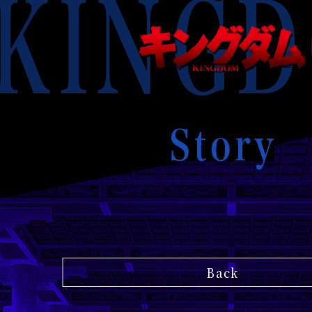
KINGDOM
キ
ン
グ
ダ
ム
KINGDOM
Story
Back